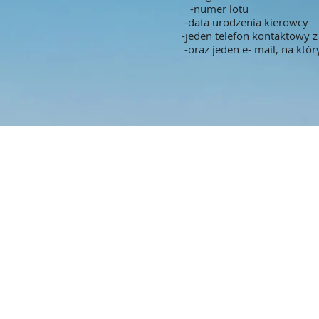
-numer lotu
-data urodzenia kierowcy
-jeden telefon kontaktowy
-oraz jeden e- mail, na któ