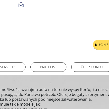
corfuluxtransfer@gmail.com
BUCHE
SERVICES
PRICELIST
ÜBER KORFU
o możliwości wynajmu auta na terenie wyspy Korfu, to nasza
 pasującą do Państwa potrzeb. Oferuje bogaty asortyment wy
ska lub postawianych pod miejsce zakwaterowania.
muje takie modele jak: