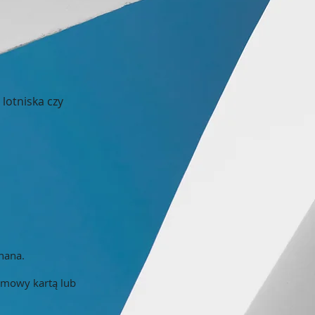
 lotniska czy
onana.
 umowy kartą lub