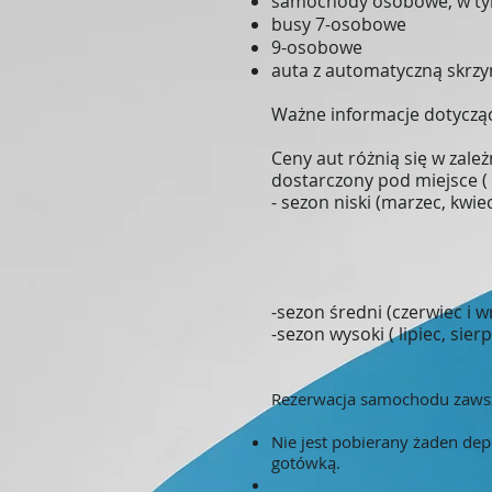
samochody osobowe, w ty
busy 7-osobowe
9-osobowe
auta z automatyczną skrzy
Ważne informacje dotyczą
Ceny aut różnią się w zale
dostarczony pod miejsce (
- sezon niski (marzec, kwie
-sezon średni (czerwiec i w
-sezon wysoki ( lipiec, sier
Rezerwacja samochodu zawsz
Nie jest pobierany żaden dep
gotówką.