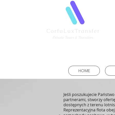
HOME
Jeśli poszukujecie Państw
partnerami, stworzy ofertę
dostępnych z terenu lotni
Reprezentacyjna flota obej