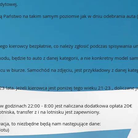
edytowej.
 Państwo na takim samym poziomie jak w dniu odebrania auta (n
iego kierowcy bezpłatnie, co należy zgłosić podczas spisywania
odu, będzie to auto z danej kategorii, a nie konkretny model s
cu w biurze. Samochód na zdjęciu, jest przykładowy z danej kate
3 lata. Jeżeli kierowca jest poniżej tego wieku 21-23 , doliczan
 w godzinach 22:00 - 8:00 jest naliczana dodatkowa opłata 20€
tniska, transfer z i na lotnisku jest zapewniony.
acja, to niezbędne będą nam następujące dane:
lotu)