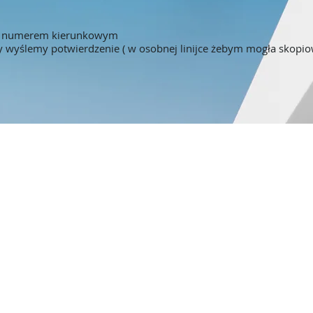
 z numerem kierunkowym
ry wyślemy potwierdzenie ( w osobnej linijce żebym mogła skopio