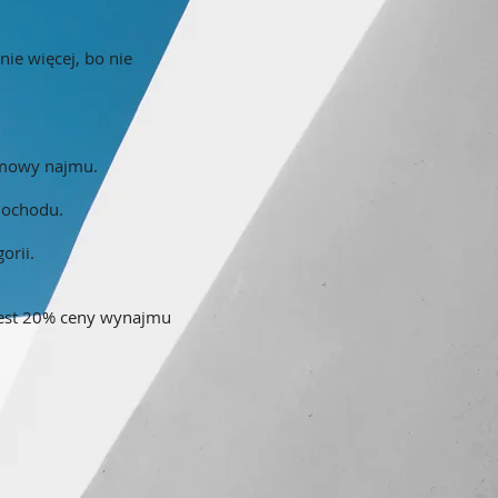
ie więcej, bo nie
 umowy najmu.
amochodu.
gorii.
e jest 20% ceny wynajmu