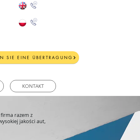
+(30) 6977670193
+(30) 6981873905
N SIE EINE ÜBERTRAGUNG
KONTAKT
 firma razem z
sokiej jakości aut,