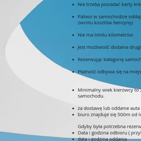
Nie trzeba posiadać karty kr
Paliwo w samochodzie oddają
zwrotu kosztów benzyny)
Nie ma limitu kilometrów
Jest możliwość dodania drug
Rezerwując kategorię samoch
Płatność odbywa się na miejs
Minimalny wiek kierowcy to 2
samochodu.
za dostawę lub oddanie auta
biuro znajduje się 500m od lo
Gdyby była potrzebna rezerw
Data i godzina odbioru ( przy
data i godzina oddania