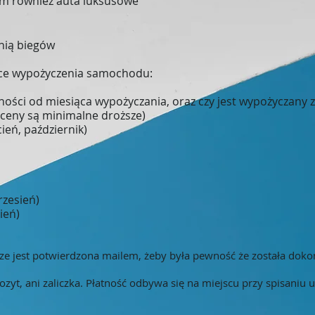
m również auta luksusowe
nią biegów
ce wypożyczenia samochodu:
żności od miesiąca wypożyczania, oraz czy jest wypożyczany z
 ceny są minimalne droższe)
cień, październik)
rzesień)
pień)
e jest potwierdzona mailem, żeby była pewność że została dok
ozyt, ani zaliczka. Płatność odbywa się na miejscu przy spisaniu